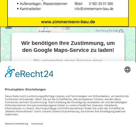
Wir benötigen Ihre Zustimmung, um
den Google Maps-Service zu laden!
Wir verwenden einen Service eines
Drittanbieters, um Karteninhalte einzubetten.
Dieser Service kann Daten zu Ihren Aktivitäten
sammeln. Bitte lesen Sie die Details durch und
stimmen Sie der Nutzung des Service zu, um
diese Karte anzuzeigen.
Mehr Informationen
Akzeptieren
powered by
Usercentrics Consent Management